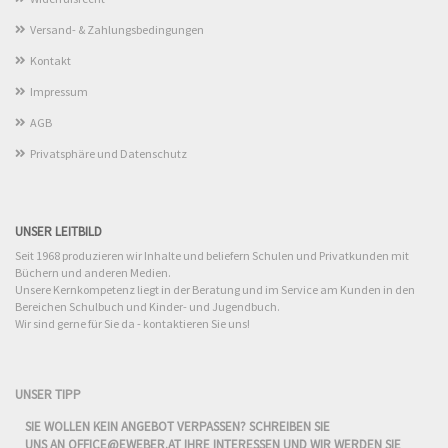
Versand- & Zahlungsbedingungen
Kontakt
Impressum
AGB
Privatsphäre und Datenschutz
UNSER LEITBILD
Seit 1968 produzieren wir Inhalte und beliefern Schulen und Privatkunden mit
Büchern und anderen Medien.
Unsere Kernkompetenz liegt in der Beratung und im Service am Kunden in den
Bereichen Schulbuch und Kinder- und Jugendbuch.
Wir sind gerne für Sie da - kontaktieren Sie uns!
UNSER TIPP
SIE WOLLEN KEIN ANGEBOT VERPASSEN? SCHREIBEN SIE
UNS AN
OFFICE@EWEBER.AT
IHRE INTERESSEN UND WIR WERDEN SIE