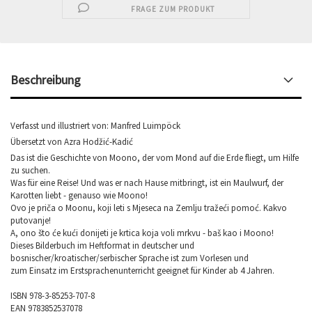
FRAGE ZUM PRODUKT
Beschreibung
Verfasst und illustriert von:
Manfred Luimpöck
Übersetzt von
Azra Hodžić-Kadić
Das ist die Geschichte von Moono, der vom Mond auf die Erde fliegt, um Hilfe
zu suchen.
Was für eine Reise! Und was er nach Hause mitbringt, ist ein Maulwurf, der
Karotten liebt - genauso wie Moono!
Ovo je priča o Moonu, koji leti s Mjeseca na Zemlju tražeći pomoć. Kakvo
putovanje!
A, ono što će kući donijeti je krtica koja voli mrkvu - baš kao i Moono!
Dieses Bilderbuch im Heftformat in deutscher und
bosnischer/kroatischer/serbischer Sprache ist zum Vorlesen und
zum Einsatz im Erstsprachenunterricht geeignet für Kinder ab 4 Jahren.
ISBN 978-3-85253-707-8
EAN 9783852537078