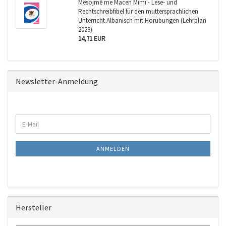
Mёsojmё me Macen Mimi - Lese- und
Rechtschreibfibel für den muttersprachlichen
Unterricht Albanisch mit Hörübungen (Lehrplan
2023)
14,71 EUR
Newsletter-Anmeldung
WEITER
E-
ZUR
Mail
NEWSLETTER-
ANMELDUNG
ANMELDEN
Hersteller