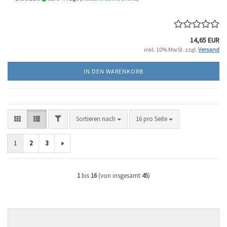
14,65 EUR
inkl. 10% MwSt. zzgl.
Versand
IN DEN WARENKORB
FILTER
Sortieren nach
pro Seite
Sortieren nach
16 pro Seite
1
2
3
»
1
bis
16
(von insgesamt
45
)