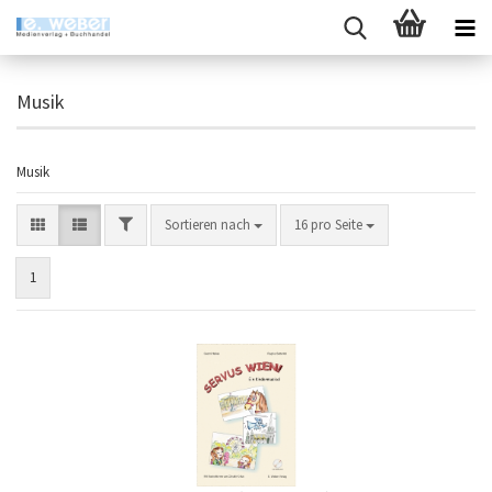
Musik
Musik
FILTER
Sortieren nach
pro Seite
Sortieren nach
16 pro Seite
1