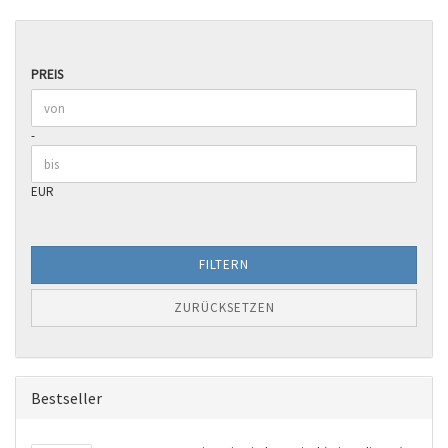
PREIS
PREIS
Preis bis
-
EUR
FILTERN
ZURÜCKSETZEN
Bestseller