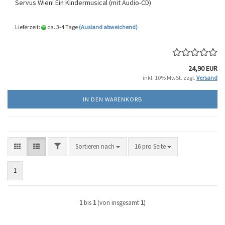
Servus Wien! Ein Kindermusical (mit Audio-CD)
Lieferzeit:
ca. 3-4 Tage
(Ausland abweichend)
24,90 EUR
inkl. 10% MwSt. zzgl.
Versand
IN DEN WARENKORB
FILTER
Sortieren nach
pro Seite
Sortieren nach
16 pro Seite
1
1
bis
1
(von insgesamt
1
)