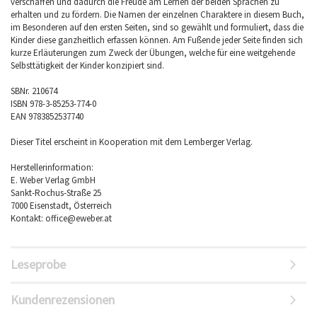
verschaffen und dadurch die Freude am Lernen der beiden Sprachen zu
erhalten und zu fördern. Die Namen der einzelnen Charaktere in diesem Buch,
im Besonderen auf den ersten Seiten, sind so gewählt und formuliert, dass die
Kinder diese ganzheitlich erfassen können. Am Fußende jeder Seite finden sich
kurze Erläuterungen zum Zweck der Übungen, welche für eine weitgehende
Selbsttätigkeit der Kinder konzipiert sind.
SBNr. 210674
ISBN 978-3-85253-774-0
EAN 9783852537740
Dieser Titel erscheint in Kooperation mit dem Lemberger Verlag.
Herstellerinformation:
E. Weber Verlag GmbH
Sankt-Rochus-Straße 25
7000 Eisenstadt, Österreich
Kontakt: office@eweber.at
Leseprobe
Kundenrezensionen