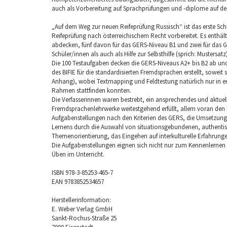
auch als Vorbereitung auf Sprachprüfungen und -diplome auf d
„Auf dem Weg zur neuen Reifeprüfung Russisch“ ist das erste Sch
Reifeprüfung nach österreichischem Recht vorbereitet. Es enthält
abdecken, fünf davon für das GERS-Niveau B1 und zwei für das G
Schüler/innen als auch als Hilfe zur Selbsthilfe (sprich: Mustersa
Die 100 Testaufgaben decken die GERS-Niveaus A2+ bis B2 ab un
des BIFIE für die standardisierten Fremdsprachen erstellt, sowe
Anhang), wobei Textmapping und Feldtestung natürlich nur in 
Rahmen stattfinden konnten.
Die Verfasserinnen waren bestrebt, ein ansprechendes und aktuel
Fremdsprachenlehrwerke weitestgehend erfüllt, allem voran den 
Aufgabenstellungen nach den Kriterien des GERS, die Umsetzung
Lernens durch die Auswahl von situationsgebundenen, authenti
Themenorientierung, das Eingehen auf interkulturelle Erfahrung
Die Aufgabenstellungen eignen sich nicht nur zum Kennenlernen
Üben im Unterricht.
ISBN 978-3-85253-465-7
EAN 9783852534657
Herstellerinformation:
E. Weber Verlag GmbH
Sankt-Rochus-Straße 25