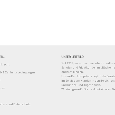
R...
UNSER LEITBILD
Seit 1968 produzieren wir Inhalte und bel
fsrecht
Schulen und Privatkunden mit Büchern
anderen Medien.
d- & Zahlungsbedingungen
Unsere Kernkompetenz liegt in der Bera
t
im Service am Kunden in den Bereichen
und Kinder- und Jugendbuch.
ssum
Wir sind gerne für Sie da - kontaktieren Si
sphäre und Datenschutz