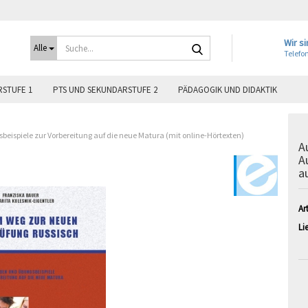
Suche...
Wir si
Alle
Telefon
STUFE 1
PTS UND SEKUNDARSTUFE 2
PÄDAGOGIK UND DIDAKTIK
eispiele zur Vorbereitung auf die neue Matura (mit online-Hörtexten)
A
A
a
Art
Lie