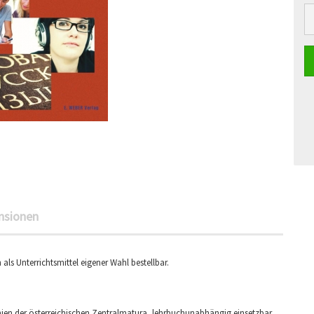
nsionen
ls Unterrichtsmittel eigener Wahl bestellbar.
ien der österreichischen Zentralmatura, lehrbuchunabhängig einsetzbar,