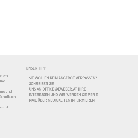
UNSER TIPP
iefern
SIE WOLLEN KEIN ANGEBOT VERPASSEN?
 und
SCHREIBEN SIE
UNS AN
OFFICE@EWEBER.AT
IHRE
tung und
INTERESSEN UND WIR WERDEN SIE PER E-
 Schulbuch
MAIL ÜBER NEUIGKEITEN INFORMIEREN!
e uns!