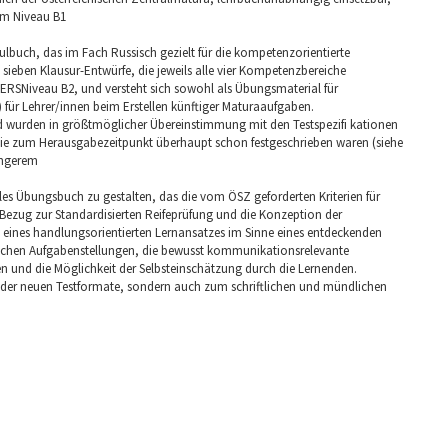
em Niveau B1
ulbuch, das im Fach Russisch gezielt für die kompetenzorientierte
 sieben Klausur-Entwürfe, die jeweils alle vier Kompetenzbereiche
ERSNiveau B2, und versteht sich sowohl als Übungsmaterial für
tz) für Lehrer/innen beim Erstellen künftiger Maturaaufgaben.
d wurden in größtmöglicher Übereinstimmung mit den Testspezifi kationen
it sie zum Herausgabezeitpunkt überhaupt schon festgeschrieben waren (siehe
engerem
les Übungsbuch zu gestalten, das die vom ÖSZ geforderten Kriterien für
Bezug zur Standardisierten Reifeprüfung und die Konzeption der
 eines handlungsorientierten Lernansatzes im Sinne eines entdeckenden
schen Aufgabenstellungen, die bewusst kommunikationsrelevante
en und die Möglichkeit der Selbsteinschätzung durch die Lernenden.
 der neuen Testformate, sondern auch zum schriftlichen und mündlichen