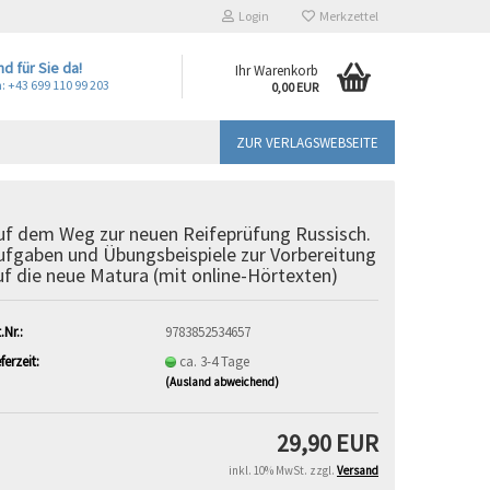
Login
Merkzettel
nd für Sie da!
Ihr Warenkorb
: +43 699 110 99 203
0,00 EUR
ZUR VERLAGSWEBSEITE
uf dem Weg zur neuen Reifeprüfung Russisch.
ufgaben und Übungsbeispiele zur Vorbereitung
uf die neue Matura (mit online-Hörtexten)
.Nr.:
9783852534657
ferzeit:
ca. 3-4 Tage
(Ausland abweichend)
29,90 EUR
inkl. 10% MwSt. zzgl.
Versand