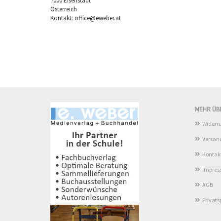
7000 Eisenstadt
Österreich
Kontakt: office@eweber.at
MEHR ÜBE
Widerru
Versan
Kontak
Impre
AGB
Privat