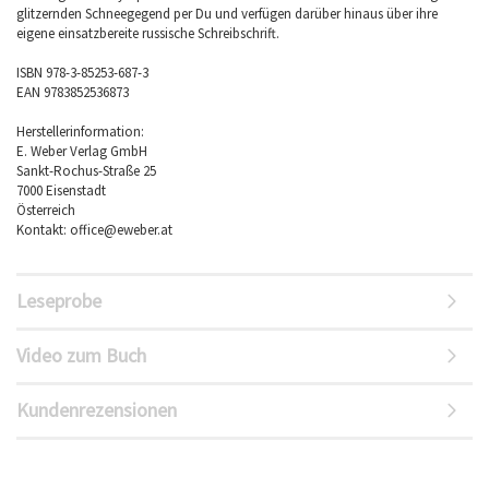
glitzernden Schneegegend per Du und verfügen darüber hinaus über ihre
eigene einsatzbereite russische Schreibschrift.
ISBN 978-3-85253-687-3
EAN 9783852536873
Herstellerinformation:
E. Weber Verlag GmbH
Sankt-Rochus-Straße 25
7000 Eisenstadt
Österreich
Kontakt: office@eweber.at
Leseprobe
Video zum Buch
Kundenrezensionen