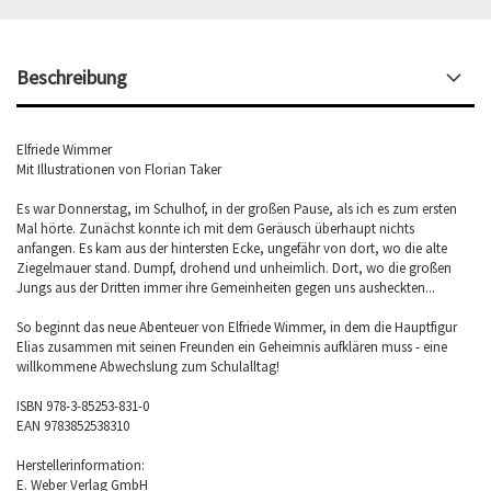
Beschreibung
Elfriede Wimmer
Mit Illustrationen von Florian Taker
Es war Donnerstag, im Schulhof, in der großen Pause, als ich es zum ersten
Mal hörte. Zunächst konnte ich mit dem Geräusch überhaupt nichts
anfangen. Es kam aus der hintersten Ecke, ungefähr von dort, wo die alte
Ziegelmauer stand. Dumpf, drohend und unheimlich. Dort, wo die großen
Jungs aus der Dritten immer ihre Gemeinheiten gegen uns ausheckten...
So beginnt das neue Abenteuer von Elfriede Wimmer, in dem die Hauptfigur
Elias zusammen mit seinen Freunden ein Geheimnis aufklären muss - eine
willkommene Abwechslung zum Schulalltag!
ISBN 978-3-85253-831-0
EAN 9783852538310
Herstellerinformation:
E. Weber Verlag GmbH